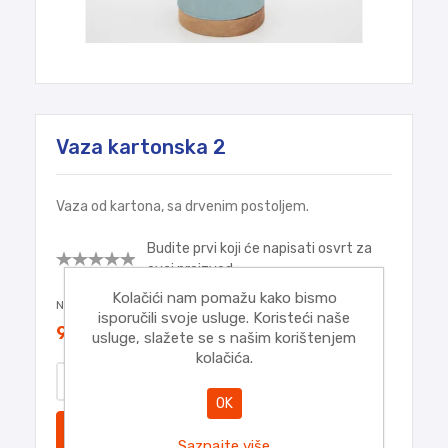
Vaza kartonska 2
Vaza od kartona, sa drvenim postoljem.
Budite prvi koji će napisati osvrt za
ovaj proizvod
Kolačići nam pomažu kako bismo
Najniža cijena u zadnjih 30 dana:
9,95€
isporučili svoje usluge. Koristeći naše
9,95€
usluge, slažete se s našim korištenjem
kolačića.
OK
DODATI
Saznajte više