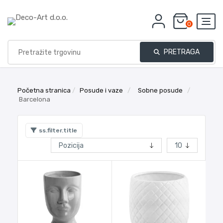
0
PRETRAGA
Početna stranica
/
Posude i vaze
/
Sobne posude
/
Barcelona
ss.filter.title