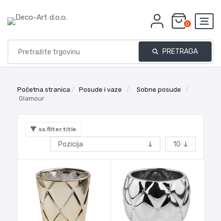
0
PRETRAGA
Početna stranica
/
Posude i vaze
/
Sobne posude
/
Glamour
ss.filter.title