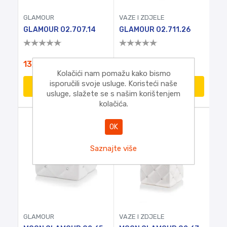
GLAMOUR
VAZE I ZDJELE
GLAMOUR 02.707.14
GLAMOUR 02.711.26
13,95€
24,95€
Kolačići nam pomažu kako bismo
isporučili svoje usluge. Koristeći naše
DODATI
DODATI
usluge, slažete se s našim korištenjem
kolačića.
OK
Saznajte više
GLAMOUR
VAZE I ZDJELE