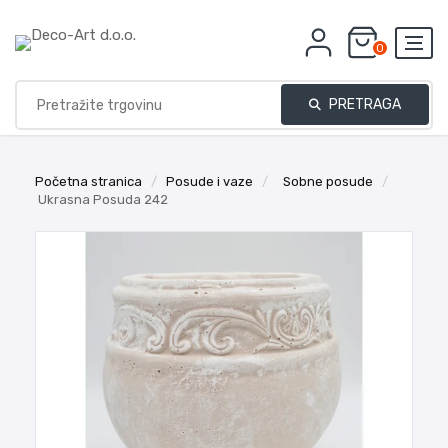
0
PRETRAGA
Početna stranica
/
Posude i vaze
/
Sobne posude
/
Ukrasna Posuda 242