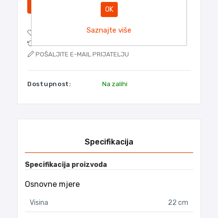
DODATI
OK
Saznajte više
DODAJTE NA POPIS ŽELJA
DODAJTE POPISU ZA USPOREDBU
POŠALJITE E-MAIL PRIJATELJU
Dostupnost:
Na zalihi
Naziv atributa
Vrijedn
Specifikacija
Specifikacija proizvoda
Osnovne mjere
Visina
22 cm