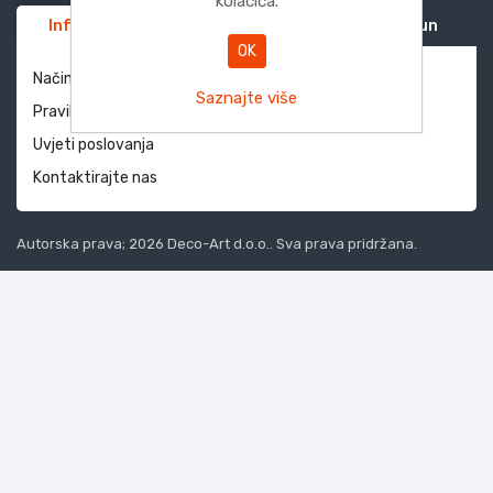
kolačića.
Informacije
Služba za korisnike
Moj račun
OK
Način dostave i povrati
Saznajte više
Pravila privatnosti
Uvjeti poslovanja
Kontaktirajte nas
Autorska prava; 2026 Deco-Art d.o.o.. Sva prava pridržana.