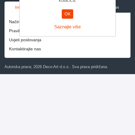
kolačića.
Informacije
Služba za korisnike
Moj račun
OK
Način dostave i povrati
Saznajte više
Pravila privatnosti
Uvjeti poslovanja
Kontaktirajte nas
Autorska prava; 2026 Deco-Art d.o.o.. Sva prava pridržana.