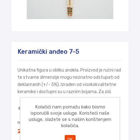
Keramički anđeo 7-5
Unikatna figura u obliku anđela. Proizvod je ručni rad
te stvarne dimenzije mogu neznatno odstupati od
deklariranih (+/- 5%). Izrađen od visokokvalitetne
keramike i dostupni su u raznim bojama. Za zid.
Budite prvi koji će napisati osvrt za
Kolačići nam pomažu kako bismo
ovaj proizvod
isporučili svoje usluge. Koristeći naše
usluge, slažete se s našim korištenjem
Najniža cijena u zadnjih 30 dana:
23,70€
kolačića.
23,70€
OK