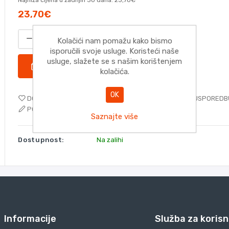
23,70€
Kolačići nam pomažu kako bismo
isporučili svoje usluge. Koristeći naše
usluge, slažete se s našim korištenjem
DODATI
kolačića.
OK
DODAJTE NA POPIS ŽELJA
DODAJTE POPISU ZA USPOREDB
POŠALJITE E-MAIL PRIJATELJU
Saznajte više
Dostupnost:
Na zalihi
Informacije
Služba za korisn