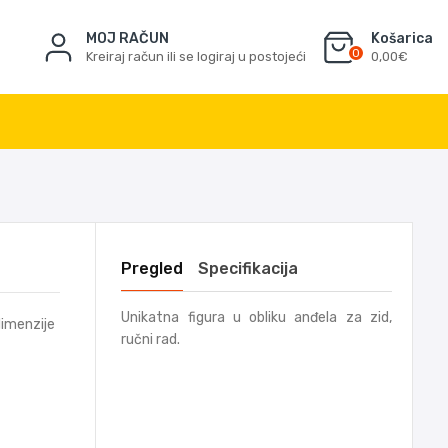
MOJ RAČUN
Košarica
0
Kreiraj račun ili se logiraj u postojeći
0,00€
Pregled
Specifikacija
Unikatna figura u obliku anđela za zid,
dimenzije
ručni rad.