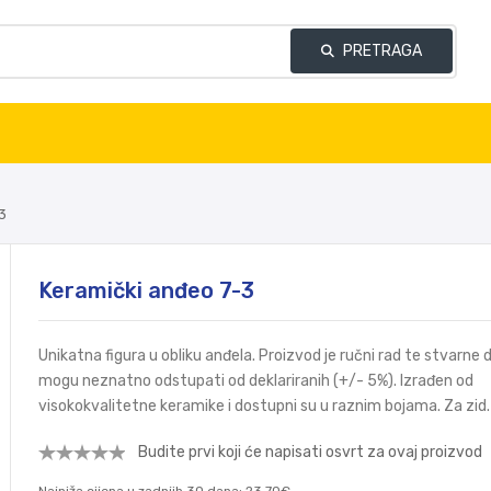
PRETRAGA
3
Keramički anđeo 7-3
Unikatna figura u obliku anđela. Proizvod je ručni rad te stvarne 
mogu neznatno odstupati od deklariranih (+/- 5%). Izrađen od
visokokvalitetne keramike i dostupni su u raznim bojama. Za zid.
Budite prvi koji će napisati osvrt za ovaj proizvod
Najniža cijena u zadnjih 30 dana:
23,70€