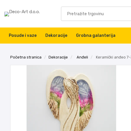
Posude i vaze
Dekoracije
Grobna galanterija
Početna stranica
/
Dekoracije
/
Anđeli
/
Keramički anđeo 7-