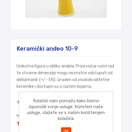
Keramički anđeo 10-9
Unikatna figura u obliku anđela. Proizvod je ručni rad
te stvarne dimenzije mogu neznatno odstupati od
deklariranih (+/- 5%). Izrađen od visokokvalitetne
keramike i dostupni su u raznim bojama.
Budite prvi koji će napisati osvrt za
Kolačići nam pomažu kako bismo
ovaj proizvod
isporučili svoje usluge. Koristeći naše
usluge, slažete se s našim korištenjem
Najniža cijena u zadnjih 30 dana:
19,95€
kolačića.
19,95€
OK