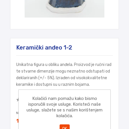
Keramički anđeo 1-2
Unikatna figura u obliku anđela. Proizvod je ručni rad
te stvarne dimenzije mogu neznatno odstupati od
deklariranih (+/- 5%). Izrađen od visokokvalitetne
keramike i dostupni su u raznim bojama.
Budite prvi koji će napisati osvrt za
Kolačići nam pomažu kako bismo
ovaj proizvod
isporučili svoje usluge. Koristeći naše
usluge, slažete se s našim korištenjem
Najniža cijena u zadnjih 30 dana:
18,70€
kolačića.
18,70€
OK