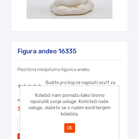
Figura anđeo 16335
Plastična minijaturna figurica anđeo.
Budite prvi koji će napisati osvrt za
ovaj proizvod
Kolačići nam pomažu kako bismo
Najniža cijena u zadnjih 30 dana:
3,20€
isporučili svoje usluge. Koristeći naše
usluge, slažete se s našim korištenjem
3,20€
kolačića.
OK