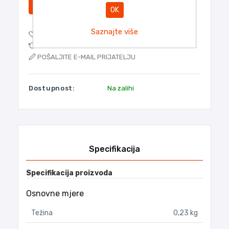
DODATI
OK
Saznajte više
DODAJTE NA POPIS ŽELJA
DODAJTE POPISU ZA USPOREDBU
POŠALJITE E-MAIL PRIJATELJU
Dostupnost:
Na zalihi
Naziv atributa
Vrijedn
Specifikacija
Specifikacija proizvoda
Osnovne mjere
Težina
0,23 kg