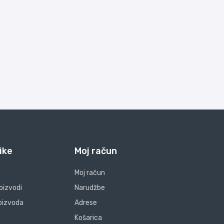
ike
Moj račun
Moj račun
oizvodi
Narudžbe
oizvoda
Adrese
Košarica