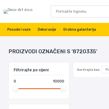
Posude i vaze
Dekoracije
Grobna galanterija
PROIZVODI OZNAČENI S '8720335'
Filtrirajte po cijeni
Sortirajte kao
0
10000