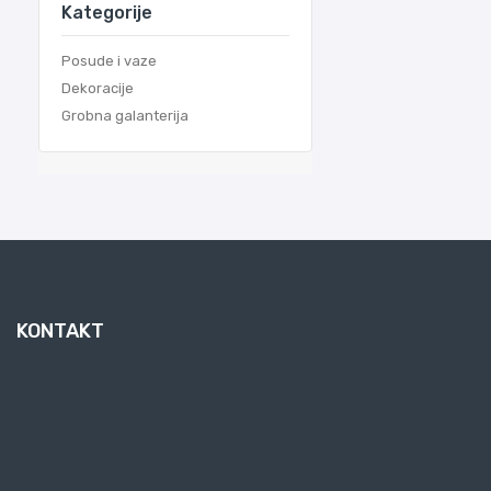
Kategorije
Posude i vaze
Dekoracije
Grobna galanterija
KONTAKT