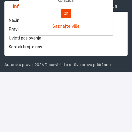
kolačića.
Informacije
Služba za korisnike
Moj račun
OK
Način dostave i povrati
Saznajte više
Pravila privatnosti
Uvjeti poslovanja
Kontaktirajte nas
Autorska prava; 2026 Deco-Art d.o.o.. Sva prava pridržana.