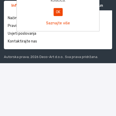
kolačića.
Informacije
Služba za korisnike
Moj račun
OK
Način dostave i povrati
Saznajte više
Pravila privatnosti
Uvjeti poslovanja
Kontaktirajte nas
Autorska prava; 2026 Deco-Art d.o.o.. Sva prava pridržana.