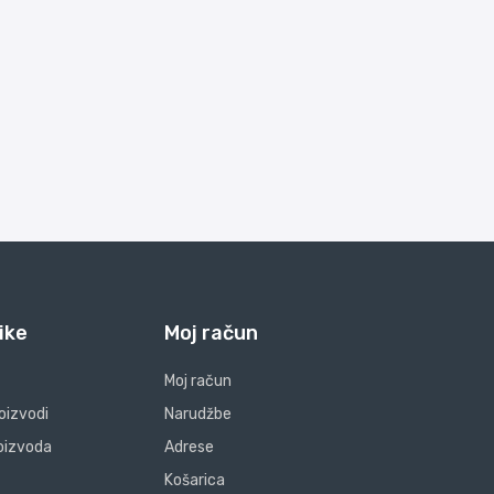
ike
Moj račun
Moj račun
oizvodi
Narudžbe
oizvoda
Adrese
Košarica