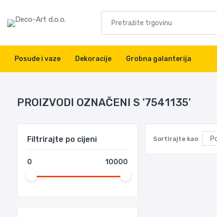
Posude i vaze
Dekoracije
Grobna galanterija
PROIZVODI OZNAČENI S '7541135'
Filtrirajte po cijeni
Sortirajte kao
0
10000