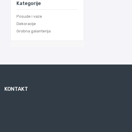
Kategorije
Posude i vaze
Dekoracije
Grobna galanterija
KONTAKT