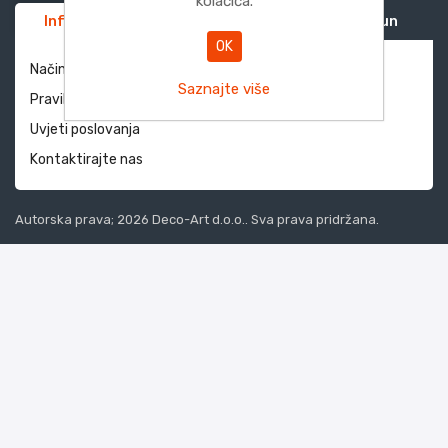
kolačića.
Informacije
Služba za korisnike
Moj račun
OK
Način dostave i povrati
Saznajte više
Pravila privatnosti
Uvjeti poslovanja
Kontaktirajte nas
Autorska prava; 2026 Deco-Art d.o.o.. Sva prava pridržana.