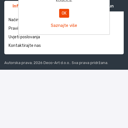
kolačića.
Informacije
Služba za korisnike
Moj račun
OK
Način dostave i povrati
Saznajte više
Pravila privatnosti
Uvjeti poslovanja
Kontaktirajte nas
Autorska prava; 2026 Deco-Art d.o.o.. Sva prava pridržana.