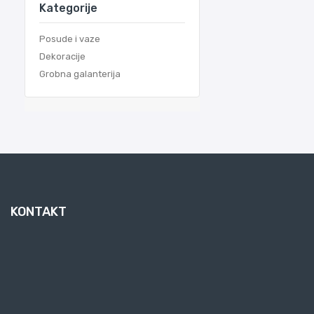
Kategorije
Posude i vaze
Dekoracije
Grobna galanterija
KONTAKT