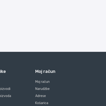
ike
Moj račun
Moj račun
oizvodi
Narudžbe
oizvoda
Adrese
Košarica