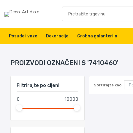
Posude i vaze
Dekoracije
Grobna galanterija
PROIZVODI OZNAČENI S '7410460'
Filtrirajte po cijeni
Sortirajte kao
0
10000