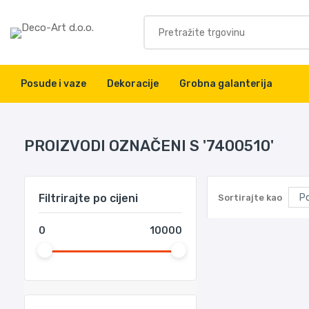
Posude i vaze
Dekoracije
Grobna galanterija
PROIZVODI OZNAČENI S '7400510'
Filtrirajte po cijeni
Sortirajte kao
0
10000