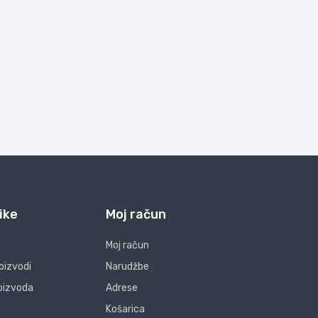
ike
Moj račun
Moj račun
oizvodi
Narudžbe
oizvoda
Adrese
Košarica