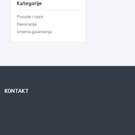
Kategorije
Posude i vaze
Dekoracije
Grobna galanterija
KONTAKT