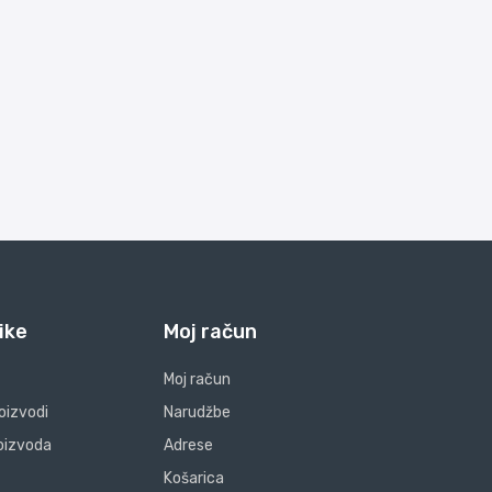
ike
Moj račun
Moj račun
oizvodi
Narudžbe
oizvoda
Adrese
Košarica