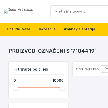
Posude i vaze
Dekoracije
Grobna galanterija
PROIZVODI OZNAČENI S '7104419'
Filtrirajte po cijeni
Sortirajte kao
0
10000