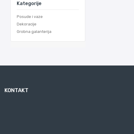
Kategorije
Posude i vaze
Dekoracije
Grobna galanterija
KONTAKT