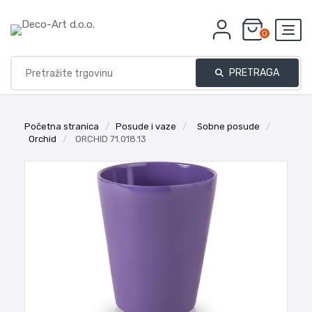
0
PRETRAGA
Početna stranica
/
Posude i vaze
/
Sobne posude
/
Orchid
/
ORCHID 71.018.13