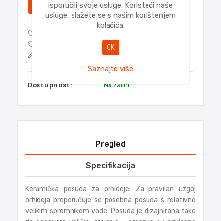
DODATI
isporučili svoje usluge. Koristeći naše
usluge, slažete se s našim korištenjem
kolačića.
DODAJTE NA POPIS ŽELJA
DODAJTE POPISU ZA USPOREDBU
OK
POŠALJITE E-MAIL PRIJATELJU
Saznajte više
Dostupnost:
Na zalihi
Pregled
Specifikacija
Keramička posuda za orhideje. Za pravilan uzgoj
orhideja preporučuje se posebna posuda s relativno
velikim spremnikom vode. Posuda je dizajnirana tako