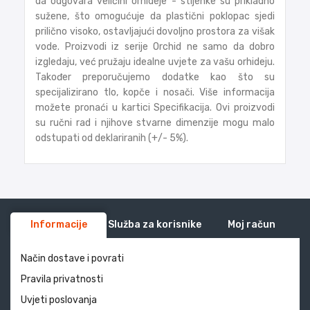
da odgovara veličini orhideje - stijenke su prikladno
sužene, što omogućuje da plastični poklopac sjedi
prilično visoko, ostavljajući dovoljno prostora za višak
vode. Proizvodi iz serije Orchid ne samo da dobro
izgledaju, već pružaju idealne uvjete za vašu orhideju.
Također preporučujemo dodatke kao što su
specijalizirano tlo, kopče i nosači. Više informacija
možete pronaći u kartici Specifikacija. Ovi proizvodi
su ručni rad i njihove stvarne dimenzije mogu malo
odstupati od deklariranih (+/- 5%).
Informacije
Služba za korisnike
Moj račun
Način dostave i povrati
Pravila privatnosti
Uvjeti poslovanja