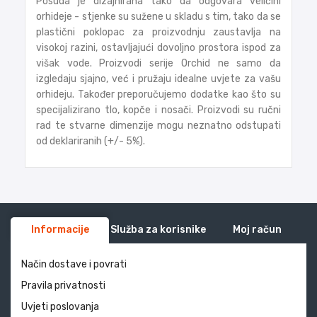
Posuda je dizajnirana tako da odgovara veličini
orhideje - stjenke su sužene u skladu s tim, tako da se
plastični poklopac za proizvodnju zaustavlja na
visokoj razini, ostavljajući dovoljno prostora ispod za
višak vode. Proizvodi serije Orchid ne samo da
izgledaju sjajno, već i pružaju idealne uvjete za vašu
orhideju. Također preporučujemo dodatke kao što su
specijalizirano tlo, kopče i nosači. Proizvodi su ručni
rad te stvarne dimenzije mogu neznatno odstupati
od deklariranih (+/- 5%).
Informacije
Služba za korisnike
Moj račun
Način dostave i povrati
Pravila privatnosti
Uvjeti poslovanja