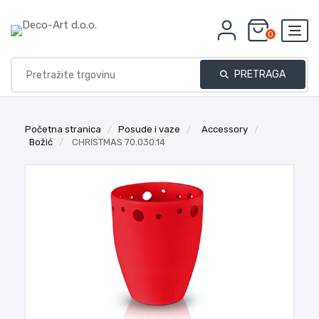
0
PRETRAGA
Početna stranica
/
Posude i vaze
/
Accessory
/
Božić
/
CHRISTMAS 70.030.14