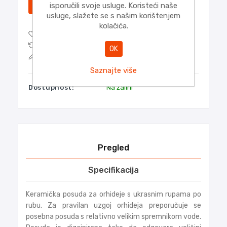
DODATI
isporučili svoje usluge. Koristeći naše
usluge, slažete se s našim korištenjem
kolačića.
DODAJTE NA POPIS ŽELJA
DODAJTE POPISU ZA USPOREDBU
OK
POŠALJITE E-MAIL PRIJATELJU
Saznajte više
Dostupnost:
Na zalihi
Pregled
Specifikacija
Keramička posuda za orhideje s ukrasnim rupama po
rubu. Za pravilan uzgoj orhideja preporučuje se
posebna posuda s relativno velikim spremnikom vode.