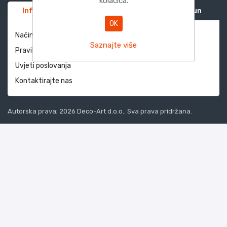
kolačića.
Informacije
Služba za korisnike
Moj račun
OK
Način dostave i povrati
Saznajte više
Pravila privatnosti
Uvjeti poslovanja
Kontaktirajte nas
Autorska prava; 2026 Deco-Art d.o.o.. Sva prava pridržana.