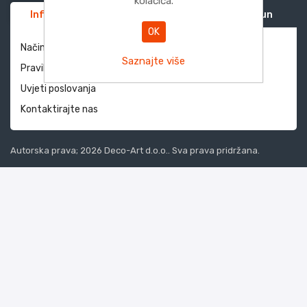
kolačića.
Informacije
Služba za korisnike
Moj račun
OK
Način dostave i povrati
Saznajte više
Pravila privatnosti
Uvjeti poslovanja
Kontaktirajte nas
Autorska prava; 2026 Deco-Art d.o.o.. Sva prava pridržana.