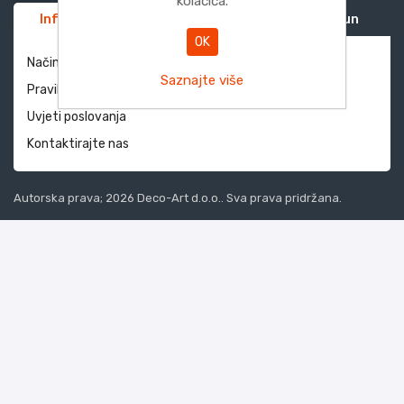
kolačića.
Informacije
Služba za korisnike
Moj račun
OK
Način dostave i povrati
Saznajte više
Pravila privatnosti
Uvjeti poslovanja
Kontaktirajte nas
Autorska prava; 2026 Deco-Art d.o.o.. Sva prava pridržana.