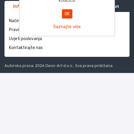
kolačića.
Informacije
Služba za korisnike
Moj račun
OK
Način dostave i povrati
Saznajte više
Pravila privatnosti
Uvjeti poslovanja
Kontaktirajte nas
Autorska prava; 2026 Deco-Art d.o.o.. Sva prava pridržana.