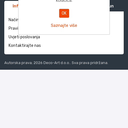
kolačića.
Informacije
Služba za korisnike
Moj račun
OK
Način dostave i povrati
Saznajte više
Pravila privatnosti
Uvjeti poslovanja
Kontaktirajte nas
Autorska prava; 2026 Deco-Art d.o.o.. Sva prava pridržana.