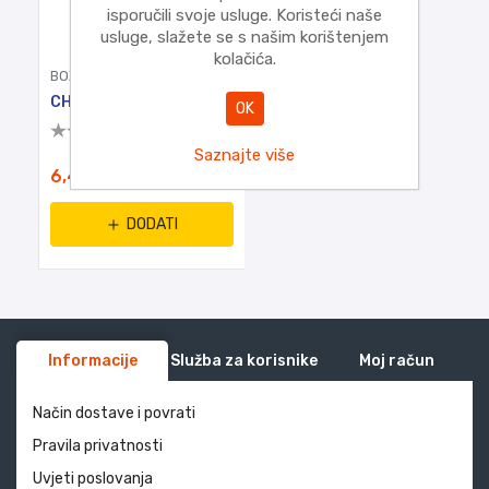
isporučili svoje usluge. Koristeći naše
usluge, slažete se s našim korištenjem
kolačića.
BOŽIĆ
CHRISTMAS 35.064.14
OK
Saznajte više
6,45€
DODATI
Informacije
Služba za korisnike
Moj račun
Način dostave i povrati
Pravila privatnosti
Uvjeti poslovanja