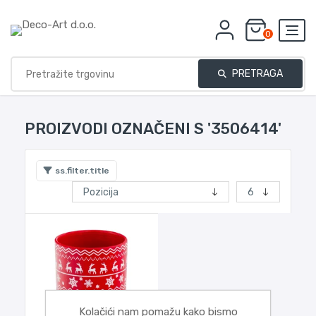
0
PRETRAGA
PROIZVODI OZNAČENI S '3506414'
ss.filter.title
Kolačići nam pomažu kako bismo