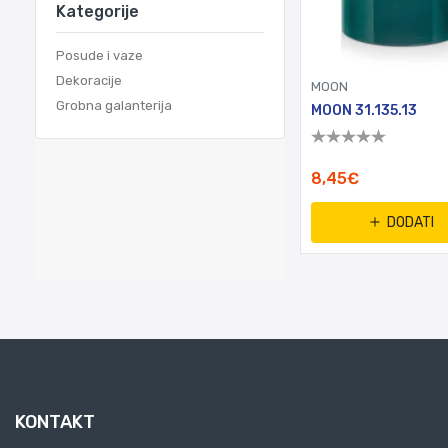
Kategorije
Posude i vaze
Dekoracije
MOON
Grobna galanterija
MOON 31.135.13
8,45€
DODATI
KONTAKT