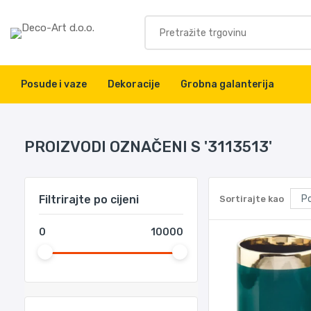
Posude i vaze
Dekoracije
Grobna galanterija
PROIZVODI OZNAČENI S '3113513'
Filtrirajte po cijeni
Sortirajte kao
0
10000