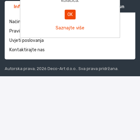
kolačića.
Informacije
Služba za korisnike
Moj račun
OK
Način dostave i povrati
Saznajte više
Pravila privatnosti
Uvjeti poslovanja
Kontaktirajte nas
Autorska prava; 2026 Deco-Art d.o.o.. Sva prava pridržana.