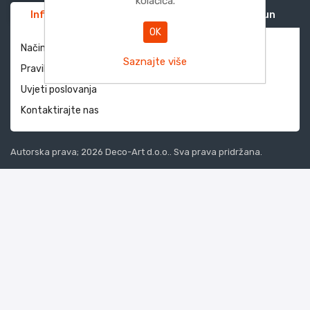
kolačića.
Informacije
Služba za korisnike
Moj račun
OK
Način dostave i povrati
Saznajte više
Pravila privatnosti
Uvjeti poslovanja
Kontaktirajte nas
Autorska prava; 2026 Deco-Art d.o.o.. Sva prava pridržana.