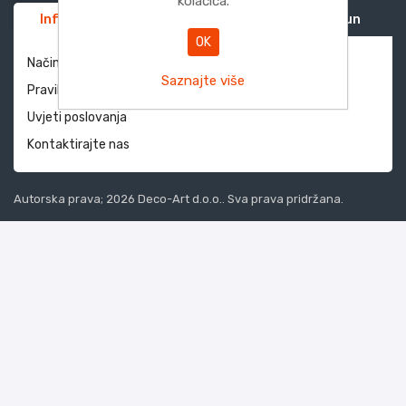
kolačića.
Informacije
Služba za korisnike
Moj račun
OK
Način dostave i povrati
Saznajte više
Pravila privatnosti
Uvjeti poslovanja
Kontaktirajte nas
Autorska prava; 2026 Deco-Art d.o.o.. Sva prava pridržana.