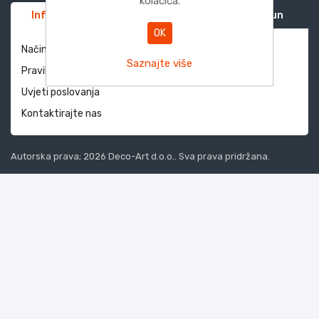
kolačića.
Informacije
Služba za korisnike
Moj račun
OK
Način dostave i povrati
Saznajte više
Pravila privatnosti
Uvjeti poslovanja
Kontaktirajte nas
Autorska prava; 2026 Deco-Art d.o.o.. Sva prava pridržana.