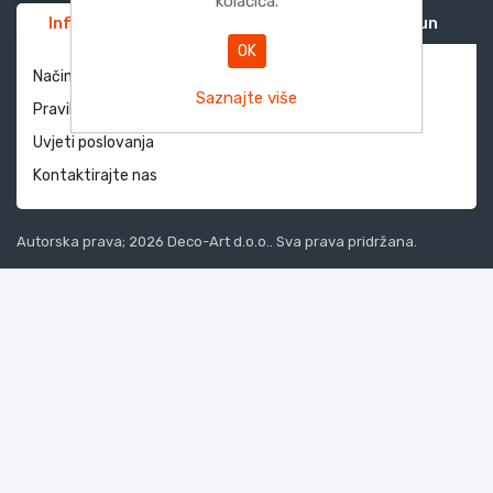
kolačića.
Informacije
Služba za korisnike
Moj račun
OK
Način dostave i povrati
Saznajte više
Pravila privatnosti
Uvjeti poslovanja
Kontaktirajte nas
Autorska prava; 2026 Deco-Art d.o.o.. Sva prava pridržana.