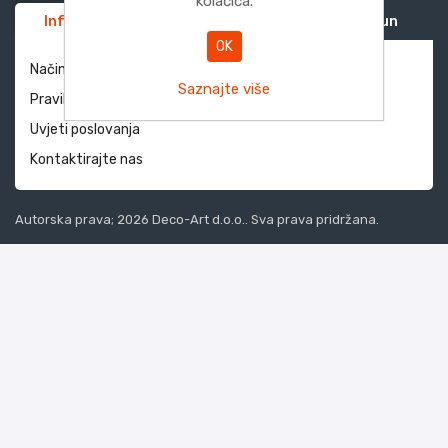
kolačića.
Informacije
Služba za korisnike
Moj račun
OK
Način dostave i povrati
Saznajte više
Pravila privatnosti
Uvjeti poslovanja
Kontaktirajte nas
Autorska prava; 2026 Deco-Art d.o.o.. Sva prava pridržana.