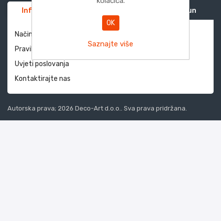
kolačića.
Informacije
Služba za korisnike
Moj račun
OK
Način dostave i povrati
Saznajte više
Pravila privatnosti
Uvjeti poslovanja
Kontaktirajte nas
Autorska prava; 2026 Deco-Art d.o.o.. Sva prava pridržana.