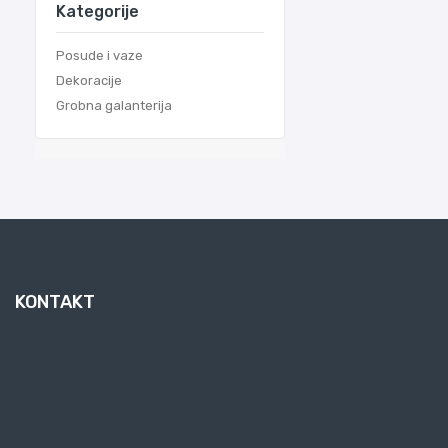
Kategorije
Posude i vaze
Dekoracije
Grobna galanterija
KONTAKT