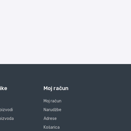
ike
Moj račun
Moj račun
oizvodi
Narudžbe
oizvoda
Adrese
Košarica