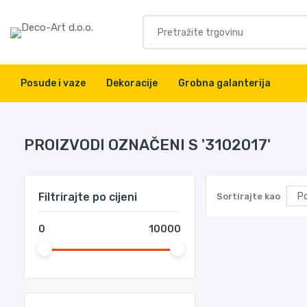
Posude i vaze
Dekoracije
Grobna galanterija
PROIZVODI OZNAČENI S '3102017'
Filtrirajte po cijeni
Sortirajte kao
0
10000