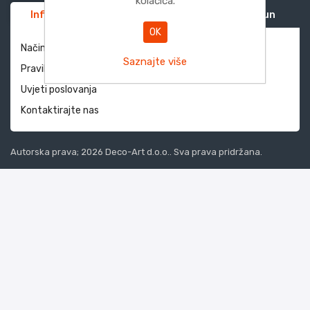
kolačića.
Informacije
Služba za korisnike
Moj račun
OK
Način dostave i povrati
Saznajte više
Pravila privatnosti
Uvjeti poslovanja
Kontaktirajte nas
Autorska prava; 2026 Deco-Art d.o.o.. Sva prava pridržana.