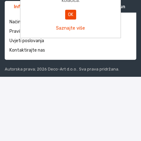
kolačića.
Informacije
Služba za korisnike
Moj račun
OK
Način dostave i povrati
Saznajte više
Pravila privatnosti
Uvjeti poslovanja
Kontaktirajte nas
Autorska prava; 2026 Deco-Art d.o.o.. Sva prava pridržana.