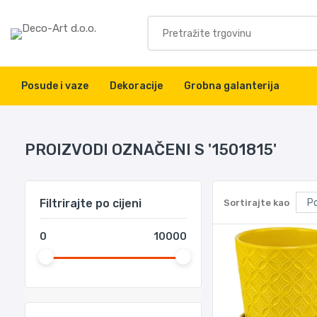
Posude i vaze
Dekoracije
Grobna galanterija
PROIZVODI OZNAČENI S '1501815'
Filtrirajte po cijeni
Sortirajte kao
0
10000