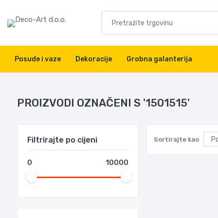
Posude i vaze
Dekoracije
Grobna galanterija
PROIZVODI OZNAČENI S '1501515'
Filtrirajte po cijeni
Sortirajte kao
0
10000