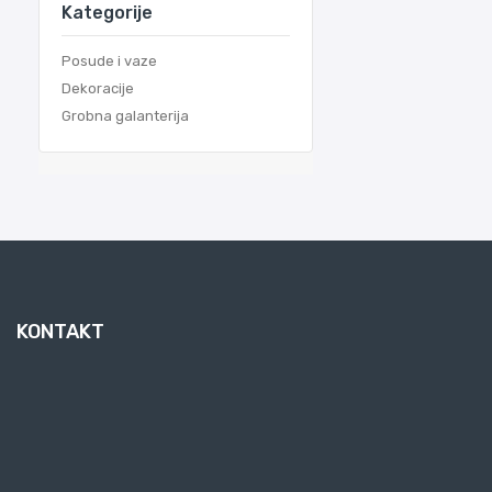
Kategorije
Posude i vaze
Dekoracije
Grobna galanterija
KONTAKT