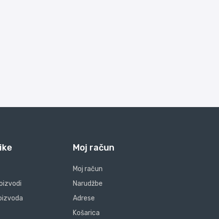
ike
Moj račun
Moj račun
oizvodi
Narudžbe
oizvoda
Adrese
Košarica