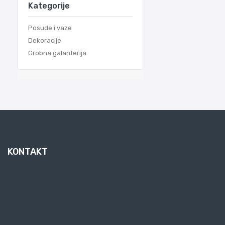
Kategorije
Posude i vaze
Dekoracije
Grobna galanterija
KONTAKT