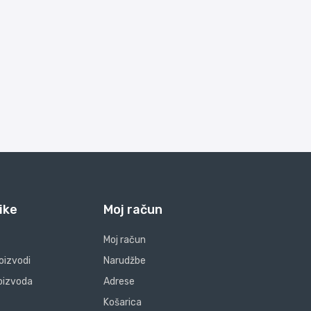
ike
Moj račun
Moj račun
oizvodi
Narudžbe
oizvoda
Adrese
Košarica