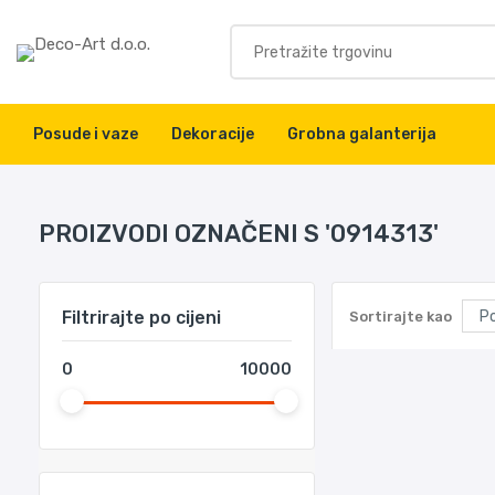
Posude i vaze
Dekoracije
Grobna galanterija
PROIZVODI OZNAČENI S '0914313'
Filtrirajte po cijeni
Sortirajte kao
0
10000