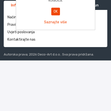
kolačića.
Informacije
Služba za korisnike
Moj račun
OK
Način dostave i povrati
Saznajte više
Pravila privatnosti
Uvjeti poslovanja
Kontaktirajte nas
Autorska prava; 2026 Deco-Art d.o.o.. Sva prava pridržana.