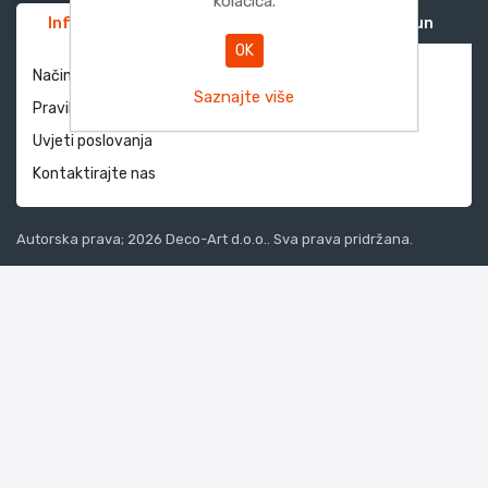
kolačića.
Informacije
Služba za korisnike
Moj račun
OK
Način dostave i povrati
Saznajte više
Pravila privatnosti
Uvjeti poslovanja
Kontaktirajte nas
Autorska prava; 2026 Deco-Art d.o.o.. Sva prava pridržana.