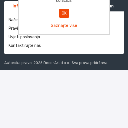
kolačića.
Informacije
Služba za korisnike
Moj račun
OK
Način dostave i povrati
Saznajte više
Pravila privatnosti
Uvjeti poslovanja
Kontaktirajte nas
Autorska prava; 2026 Deco-Art d.o.o.. Sva prava pridržana.