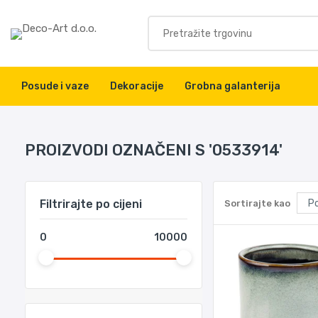
Posude i vaze
Dekoracije
Grobna galanterija
PROIZVODI OZNAČENI S '0533914'
Filtrirajte po cijeni
Sortirajte kao
0
10000