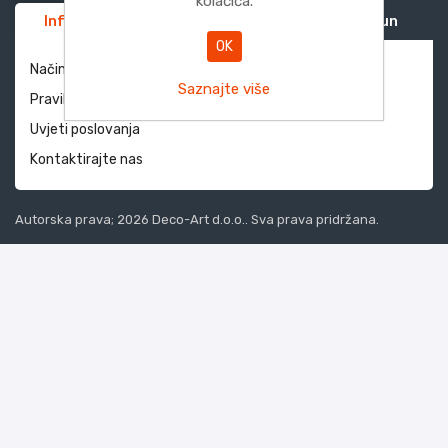
kolačića.
Informacije
Služba za korisnike
Moj račun
OK
Način dostave i povrati
Saznajte više
Pravila privatnosti
Uvjeti poslovanja
Kontaktirajte nas
Autorska prava; 2026 Deco-Art d.o.o.. Sva prava pridržana.