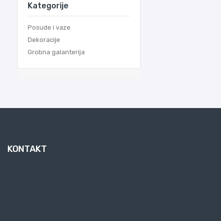
Kategorije
Posude i vaze
Dekoracije
Grobna galanterija
KONTAKT