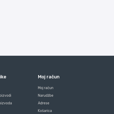
ike
Moj račun
Moj račun
oizvodi
Narudžbe
oizvoda
Adrese
Košarica