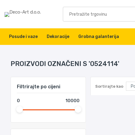
Posude i vaze
Dekoracije
Grobna galanterija
PROIZVODI OZNAČENI S '0524114'
Filtrirajte po cijeni
Sortirajte kao
0
10000