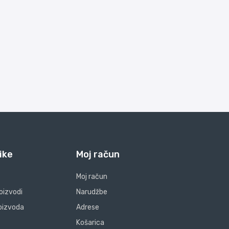
ike
Moj račun
Moj račun
oizvodi
Narudžbe
oizvoda
Adrese
Košarica