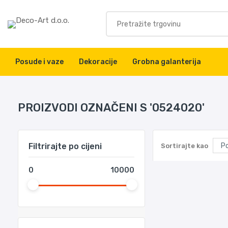
Posude i vaze
Dekoracije
Grobna galanterija
PROIZVODI OZNAČENI S '0524020'
Filtrirajte po cijeni
Sortirajte kao
0
10000